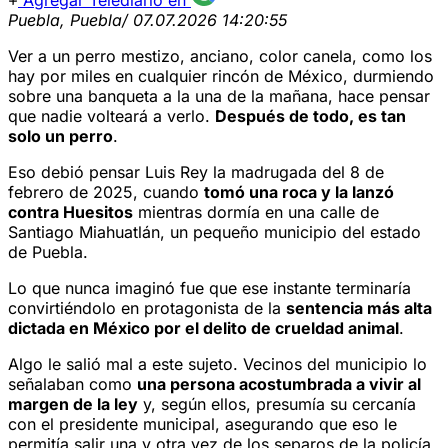
Agregar Telediario en
Puebla, Puebla
/ 07.07.2026 14:20:55
Ver a un perro mestizo, anciano, color canela, como los
hay por miles en cualquier rincón de México, durmiendo
sobre una banqueta a la una de la mañana, hace pensar
que nadie volteará a verlo.
Después de todo, es tan
solo un perro
.
Eso debió pensar Luis Rey la madrugada del 8 de
febrero de 2025, cuando
tomó una roca y la lanzó
contra Huesitos
mientras dormía en una calle de
Santiago Miahuatlán, un pequeño municipio del estado
de Puebla.
Lo que nunca imaginó fue que ese instante terminaría
convirtiéndolo en protagonista de la
sentencia más alta
dictada en México por el delito de crueldad animal
.
Algo le salió mal a este sujeto. Vecinos del municipio lo
señalaban como
una persona acostumbrada a vivir al
margen de la ley
y, según ellos, presumía su cercanía
con el presidente municipal, asegurando que eso le
permitía salir una y otra vez de los separos de la policía