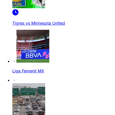
Tigres vs Minnesota United
Liga Femenil MX