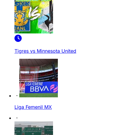
Tigres vs Minnesota United
Liga Femenil MX