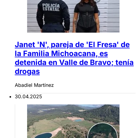
Janet 'N', pareja de 'El Fresa' de
la Familia Michoacana, es
detenida en Valle de Bravo; tenía
drogas
Abadiel Martínez
30.04.2025