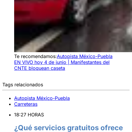
Te recomendamos:
Autopista México-Puebla
EN VIVO hoy 4 de junio | Manifestantes del
CNTE bloquean caseta
Tags relacionados
Autopista México-Puebla
Carreteras
18:27 HORAS
¿Qué servicios gratuitos ofrece