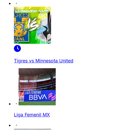
Tigres vs Minnesota United
Liga Femenil MX