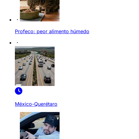
Profeco: peor alimento húmedo
México-Querétaro