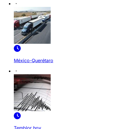
México-Querétaro
Temblor hoy