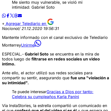
Me siento muy vulnerable, se violó mi
intimidad: Gabriel Soto
Agregar Telediario en
Nacional
/ 21.12.2020 19:56:31
Mantente informado con el canal exclusivo de Telediario
Monterrey
Unirme
ESPECIAL.-
Gabriel Soto
se encuentra en la mira de
todos luego de
filtrarse en redes sociales un video
íntimo.
Ante ello, el actor utilizó sus redes sociales para
compartir su sentir, asegurando que
fue una "violación a
su intimidad".
Te puede interesar
Gracias a Dios por tanto:
Celebra su cumpleaños Karla Panini
Vía InstaStories, la estrella compartió un comunicado en
el que
confesó que el del video sí es él
y que espera no