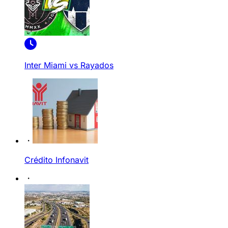
Inter Miami vs Rayados
Crédito Infonavit