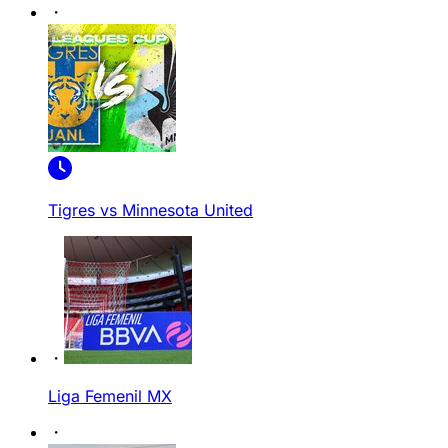
Tigres vs Minnesota United
Liga Femenil MX