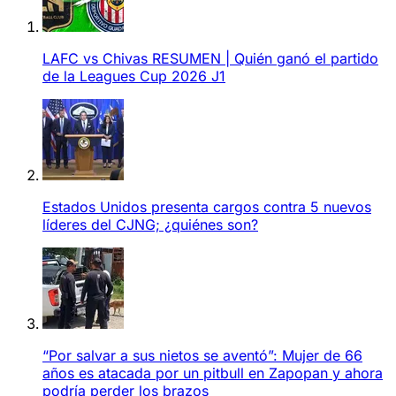
LAFC vs Chivas RESUMEN | Quién ganó el partido
de la Leagues Cup 2026 J1
Estados Unidos presenta cargos contra 5 nuevos
líderes del CJNG; ¿quiénes son?
“Por salvar a sus nietos se aventó”: Mujer de 66
años es atacada por un pitbull en Zapopan y ahora
podría perder los brazos