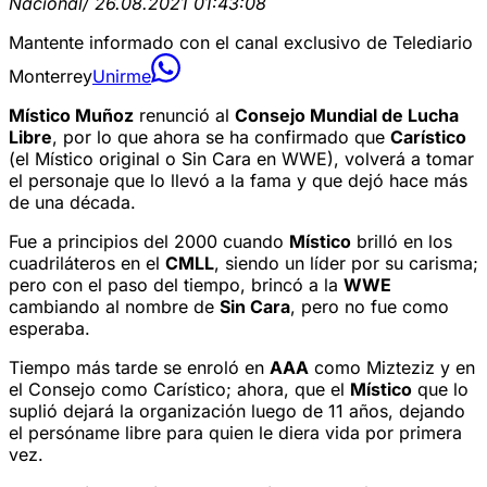
Nacional
/ 26.08.2021 01:43:08
Mantente informado con el canal exclusivo de Telediario
Monterrey
Unirme
Místico Muñoz
renunció al
Consejo Mundial de Lucha
Libre
, por lo que ahora se ha confirmado que
Carístico
(el Místico original o Sin Cara en WWE), volverá a tomar
el personaje que lo llevó a la fama y que dejó hace más
de una década.
Fue a principios del 2000 cuando
Místico
brilló en los
cuadriláteros en el
CMLL
, siendo un líder por su carisma;
pero con el paso del tiempo, brincó a la
WWE
cambiando al nombre de
Sin Cara
, pero no fue como
esperaba.
Tiempo más tarde se enroló en
AAA
como Mizteziz y en
el Consejo como Carístico; ahora, que el
Místico
que lo
suplió dejará la organización luego de 11 años, dejando
el persóname libre para quien le diera vida por primera
vez.