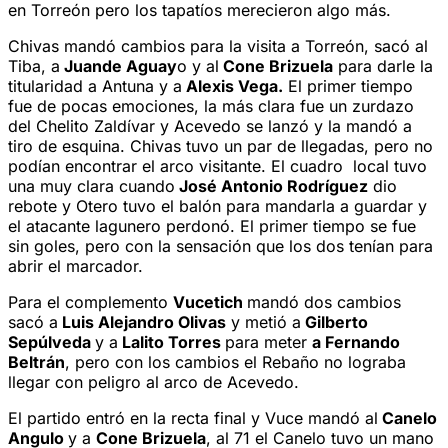
en Torreón pero los tapatíos merecieron algo más.
Chivas mandó cambios para la visita a Torreón, sacó al
Tiba, a
Juande Aguay
o y al
Cone Brizuela
para darle la
titularidad a Antuna y a
Alexis Vega.
El primer tiempo
fue de pocas emociones, la más clara fue un zurdazo
del Chelito Zaldívar y Acevedo se lanzó y la mandó a
tiro de esquina. Chivas tuvo un par de llegadas, pero no
podían encontrar el arco visitante. El cuadro local tuvo
una muy clara cuando
José Antonio Rodríguez
dio
rebote y Otero tuvo el balón para mandarla a guardar y
el atacante lagunero perdonó. El primer tiempo se fue
sin goles, pero con la sensación que los dos tenían para
abrir el marcador.
Para el complemento
Vucetich
mandó dos cambios
sacó a
Luis Alejandro Olivas
y metió a
Gilberto
Sepúlveda
y a
Lalito Torres
para meter
a Fernando
Beltrán
, pero con los cambios el Rebaño no lograba
llegar con peligro al arco de Acevedo.
El partido entró en la recta final y Vuce mandó al
Canelo
Angulo
y a
Cone Brizuela
, al 71 el Canelo tuvo un mano