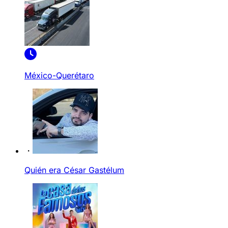
México-Querétaro
Quién era César Gastélum