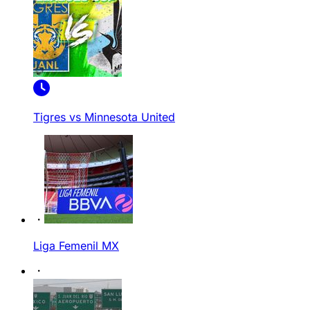
Tigres vs Minnesota United
Liga Femenil MX