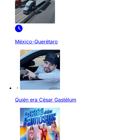
México-Querétaro
Quién era César Gastélum