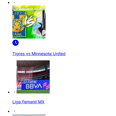
Tigres vs Minnesota United
Liga Femenil MX