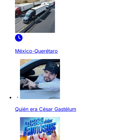
México-Querétaro
Quién era César Gastélum