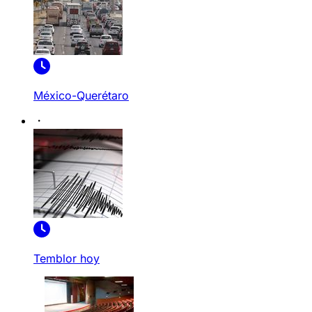
México-Querétaro
Temblor hoy