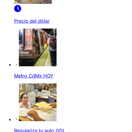
Precio del dólar
Metro CdMx HOY
Regulariza tu auto GDL