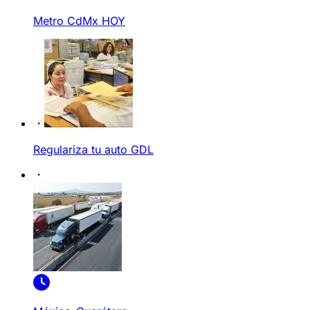
Metro CdMx HOY
Regulariza tu auto GDL