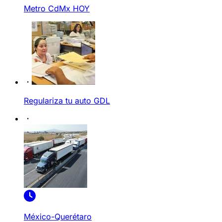
Metro CdMx HOY
Regulariza tu auto GDL
México-Querétaro