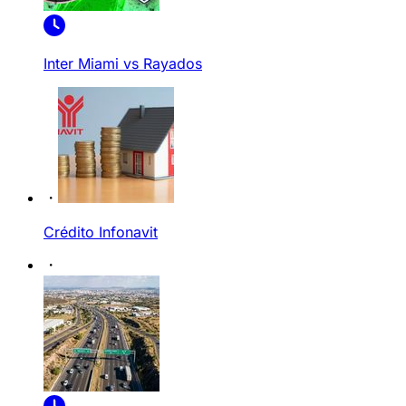
Inter Miami vs Rayados
Crédito Infonavit