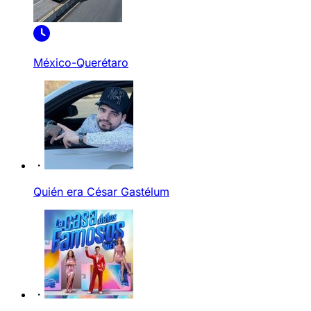
México-Querétaro
Quién era César Gastélum