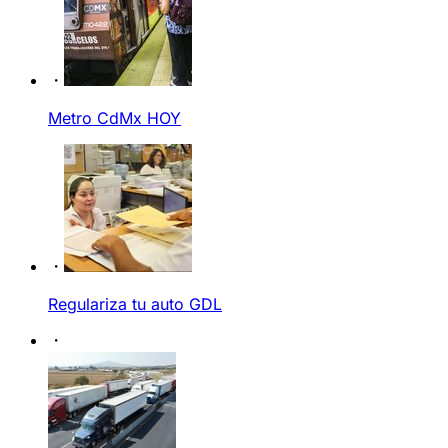
Metro CdMx HOY
Regulariza tu auto GDL