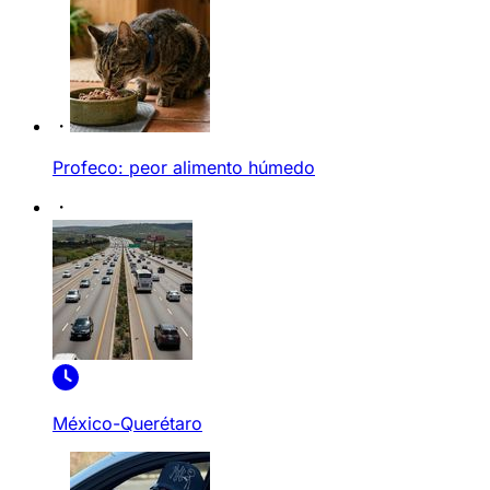
Profeco: peor alimento húmedo
México-Querétaro