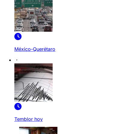
México-Querétaro
Temblor hoy