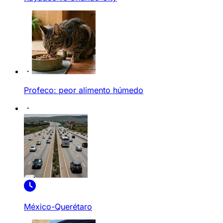
Profeco: peor alimento húmedo
México-Querétaro