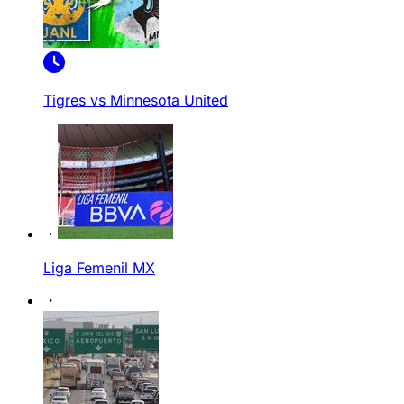
Tigres vs Minnesota United
Liga Femenil MX