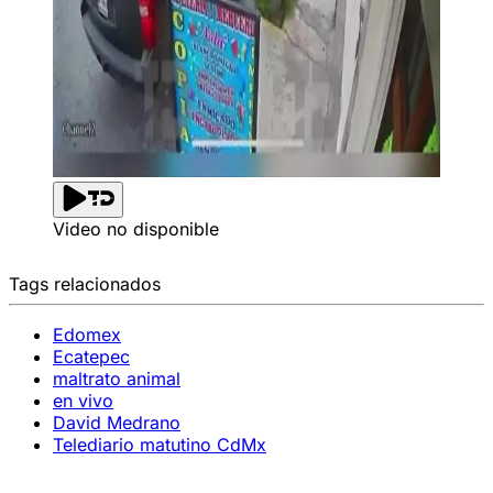
Video no disponible
Tags relacionados
Edomex
Ecatepec
maltrato animal
en vivo
David Medrano
Telediario matutino CdMx