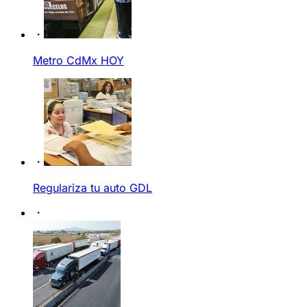
Metro CdMx HOY
Regulariza tu auto GDL