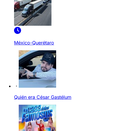
México-Querétaro
Quién era César Gastélum