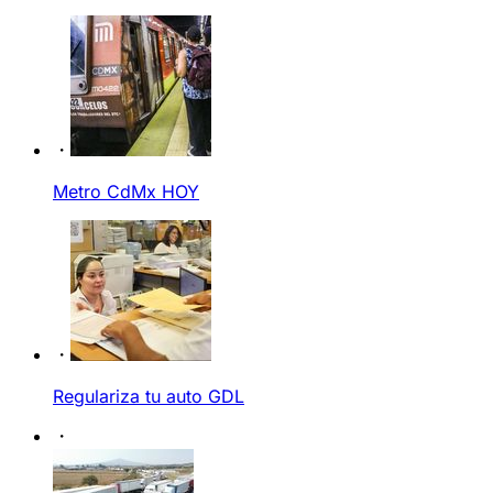
Metro CdMx HOY
Regulariza tu auto GDL