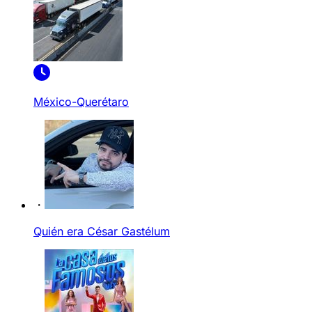
México-Querétaro
Quién era César Gastélum