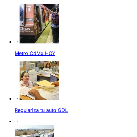
Metro CdMx HOY
Regulariza tu auto GDL