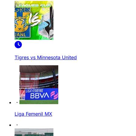
Tigres vs Minnesota United
Liga Femenil MX