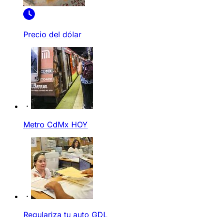
Precio del dólar
Metro CdMx HOY
Regulariza tu auto GDL