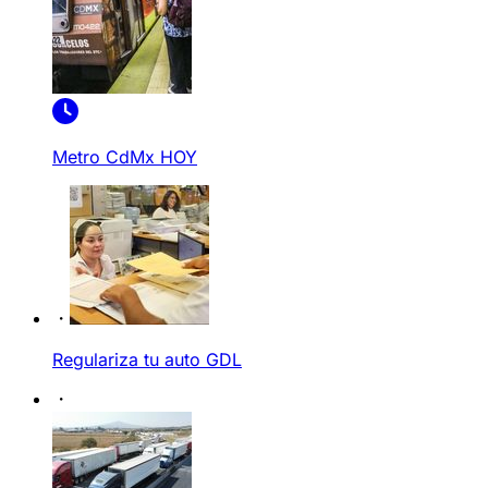
Metro CdMx HOY
Regulariza tu auto GDL