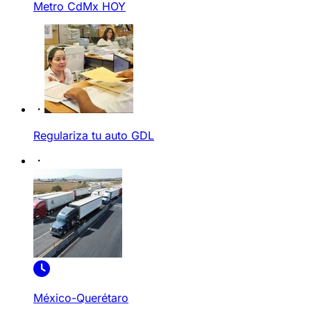
Metro CdMx HOY
Regulariza tu auto GDL
México-Querétaro