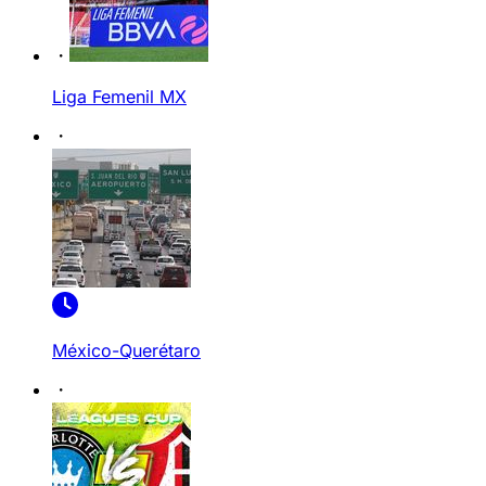
Liga Femenil MX
México-Querétaro