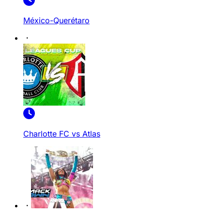
México-Querétaro
Charlotte FC vs Atlas