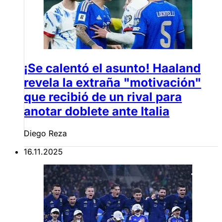
¡Se calentó el asunto! Haaland
revela la extraña "motivación"
que recibió de un rival para
anotar doblete ante Italia
Diego Reza
16.11.2025