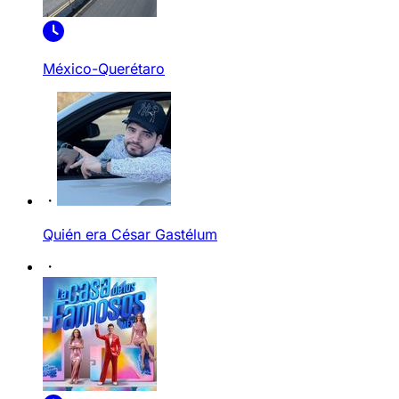
México-Querétaro
Quién era César Gastélum