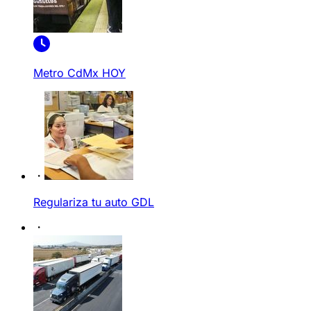
Metro CdMx HOY
Regulariza tu auto GDL