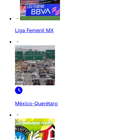
Liga Femenil MX
México-Querétaro