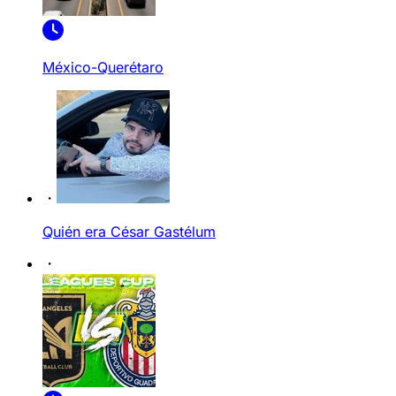
México-Querétaro
Quién era César Gastélum