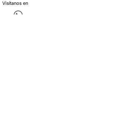
Visítanos en
Sigue toda la actualidad minuto a minuto, en la web de
Telediario
o a través de nuestras apps móviles.