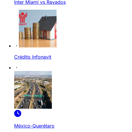
Inter Miami vs Rayados
Crédito Infonavit
México-Querétaro