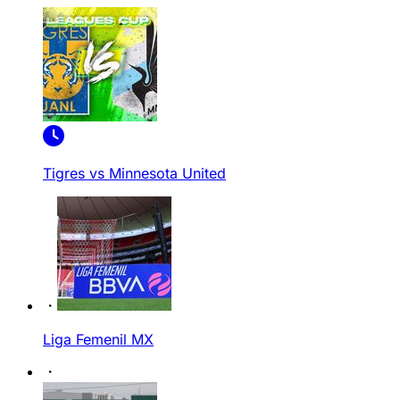
Tigres vs Minnesota United
Liga Femenil MX