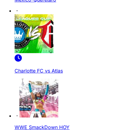
Charlotte FC vs Atlas
WWE SmackDown HOY