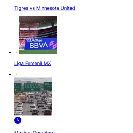
Tigres vs Minnesota United
Liga Femenil MX
México-Querétaro