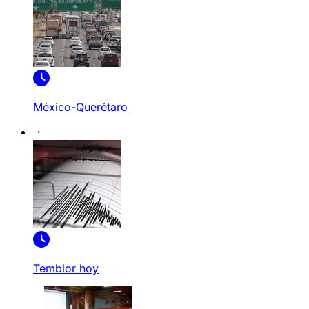
México-Querétaro
Temblor hoy