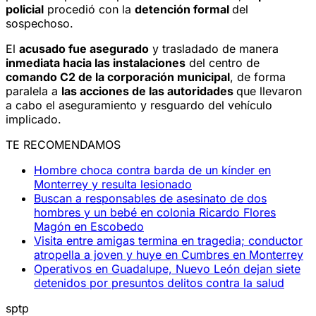
policial
procedió con la
detención formal
del
sospechoso.
El
acusado fue asegurado
y trasladado de manera
inmediata hacia las instalaciones
del centro de
comando C2 de la corporación municipal
, de forma
paralela a
las acciones de las autoridades
que llevaron
a cabo el aseguramiento y resguardo del vehículo
implicado.
TE RECOMENDAMOS
Hombre choca contra barda de un kínder en
Monterrey y resulta lesionado
Buscan a responsables de asesinato de dos
hombres y un bebé en colonia Ricardo Flores
Magón en Escobedo
Visita entre amigas termina en tragedia; conductor
atropella a joven y huye en Cumbres en Monterrey
Operativos en Guadalupe, Nuevo León dejan siete
detenidos por presuntos delitos contra la salud
sptp