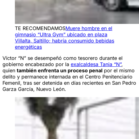
TE RECOMENDAMOS
Muere hombre en el
gimnasio “Ultra Gym” ubicado en plaza
Villalta, Saltillo; habría consumido bebidas
energéticas
Víctor “N” se desempeñó como tesorero durante el
gobierno encabezado por la
exalcaldesa Tania “N”
,
quien
también enfrenta un proceso penal
por el mismo
delito y permanece internada en el Centro Penitenciario
Femenil, tras ser detenida en días recientes en San Pedro
Garza García, Nuevo León.